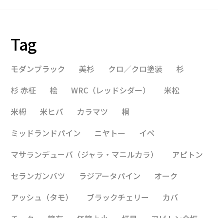
Tag
モダンブラック
美杉
クロ／クロ塗装
杉
杉 赤柾
桧
WRC（レッドシダー）
米松
米栂
米ヒバ
カラマツ
桐
ミッドランドパイン
ニヤトー
イペ
マサランデューバ（ジャラ・マニルカラ）
アピトン
セランガンバツ
ラジアータパイン
オーク
アッシュ（タモ）
ブラックチェリー
カバ