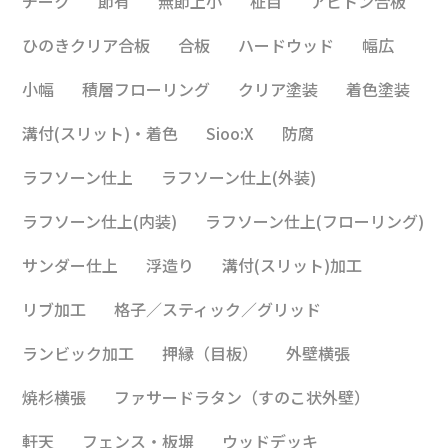
チーク
節有
無節上小
柾目
アピトン合板
ひのきクリア合板
合板
ハードウッド
幅広
小幅
積層フローリング
クリア塗装
着色塗装
溝付(スリット)・着色
Sioo:X
防腐
ラフソーン仕上
ラフソーン仕上(外装)
ラフソーン仕上(内装)
ラフソーン仕上(フローリング)
サンダー仕上
浮造り
溝付(スリット)加工
リブ加工
格子／スティック／グリッド
ランビック加工
押縁（目板）
外壁横張
焼杉横張
ファサードラタン（すのこ状外壁）
軒天
フェンス・板塀
ウッドデッキ