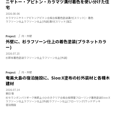
ニヤトー・アピトン・カラマツ溝付着色を使い分けた住
宅
2026.08.06
カラマツ
ニヤトー
アピトン
アピトン合板
合板
着色塗装
溝付(スリット)・着色
ラフソーン仕上
ラフソーン仕上(内装)
溝付(スリット)加工
Project
内・外壁
外壁に、杉ラフソーン仕上の着色塗装(プラネットカラ
ー)
2026.07.25
杉
節有
着色塗装
ラフソーン仕上
ラフソーン仕上(外装)
Project
内・外壁
奄美大島の宿泊施設に、Sioo:X塗布の杉外装材と各種木
建材
2026.07.14
朝日 敬
杉
セランガンバツ
オーク
無節上小
ひのきクリア合板
合板
積層フローリング
着色塗装
Sioo:X
ラフソーン仕上
ラフソーン仕上(外装)
ラフソーン仕上(フローリング)
ウッドデッキ
宿泊施設