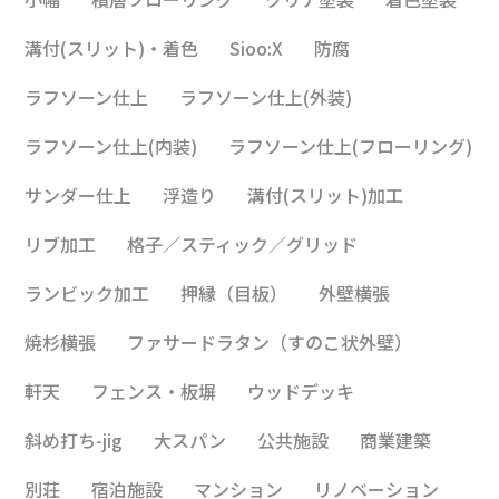
溝付(スリット)・着色
Sioo:X
防腐
ラフソーン仕上
ラフソーン仕上(外装)
ラフソーン仕上(内装)
ラフソーン仕上(フローリング)
サンダー仕上
浮造り
溝付(スリット)加工
リブ加工
格子／スティック／グリッド
ランビック加工
押縁（目板）
外壁横張
焼杉横張
ファサードラタン（すのこ状外壁）
軒天
フェンス・板塀
ウッドデッキ
斜め打ち-jig
大スパン
公共施設
商業建築
別荘
宿泊施設
マンション
リノベーション