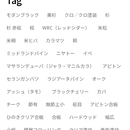
Tag
モダンブラック
美杉
クロ／クロ塗装
杉
杉 赤柾
桧
WRC（レッドシダー）
米松
米栂
米ヒバ
カラマツ
桐
ミッドランドパイン
ニヤトー
イペ
マサランデューバ（ジャラ・マニルカラ）
アピトン
セランガンバツ
ラジアータパイン
オーク
アッシュ（タモ）
ブラックチェリー
カバ
チーク
節有
無節上小
柾目
アピトン合板
ひのきクリア合板
合板
ハードウッド
幅広
小幅
積層フローリング
クリア塗装
着色塗装