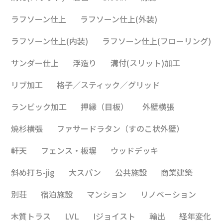
ラフソーン仕上
ラフソーン仕上(外装)
ラフソーン仕上(内装)
ラフソーン仕上(フローリング)
サンダー仕上
浮造り
溝付(スリット)加工
リブ加工
格子／スティック／グリッド
ランビック加工
押縁（目板）
外壁横張
焼杉横張
ファサードラタン（すのこ状外壁）
軒天
フェンス・板塀
ウッドデッキ
斜め打ち-jig
大スパン
公共施設
商業建築
別荘
宿泊施設
マンション
リノベーション
木質トラス
LVL
Iジョイスト
輸出
経年変化