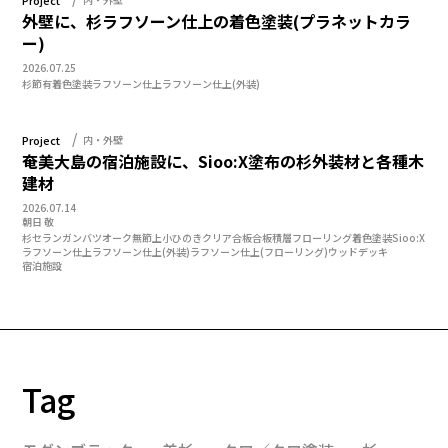
外壁に、杉ラフソーン仕上の着色塗装(プラネットカラ
ー)
2026.07.25
杉
節有
着色塗装
ラフソーン仕上
ラフソーン仕上(外装)
Project
内・外壁
奄美大島の宿泊施設に、Sioo:X塗布の杉外装材と各種木
建材
2026.07.14
朝日 敬
杉
セランガンバツ
オーク
無節上小
ひのきクリア合板
合板
積層フローリング
着色塗装
Sioo:X
ラフソーン仕上
ラフソーン仕上(外装)
ラフソーン仕上(フローリング)
ウッドデッキ
宿泊施設
Tag