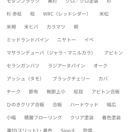
モダンブラック
美杉
クロ／クロ塗装
杉
杉 赤柾
桧
WRC（レッドシダー）
米松
米栂
米ヒバ
カラマツ
桐
ミッドランドパイン
ニヤトー
イペ
マサランデューバ（ジャラ・マニルカラ）
アピトン
セランガンバツ
ラジアータパイン
オーク
アッシュ（タモ）
ブラックチェリー
カバ
チーク
節有
無節上小
柾目
アピトン合板
ひのきクリア合板
合板
ハードウッド
幅広
小幅
積層フローリング
クリア塗装
着色塗装
溝付(スリット)・着色
Sioo:X
防腐