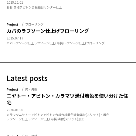
2025.12.01
杉
杉 赤柾
アピトン合板
柾目
サンダー仕上
Project
フローリング
カバのラフソーン仕上げフローリング
2025.07.17
カバ
ラフソーン仕上
ラフソーン仕上(内装)
ラフソーン仕上(フローリング)
Latest posts
Project
内・外壁
ニヤトー・アピトン・カラマツ溝付着色を使い分けた住
宅
2026.08.06
カラマツ
ニヤトー
アピトン
アピトン合板
合板
着色塗装
溝付(スリット)・着色
ラフソーン仕上
ラフソーン仕上(内装)
溝付(スリット)加工
Project
内・外壁