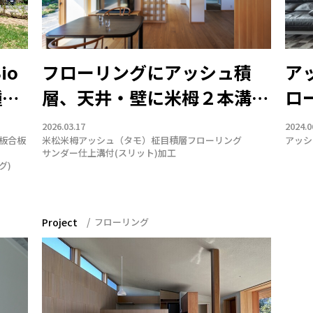
io
フローリングにアッシュ積
ア
種木
層、天井・壁に米栂２本溝と
ロ
米松のパネリング
2026.03.17
2024.0
板
合板
米松
米栂
アッシュ（タモ）
柾目
積層フローリング
アッシ
サンダー仕上
溝付(スリット)加工
グ)
Project
フローリング