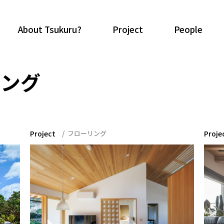
About Tsukuru?
Project
People
リング
Project
フローリング
Proje