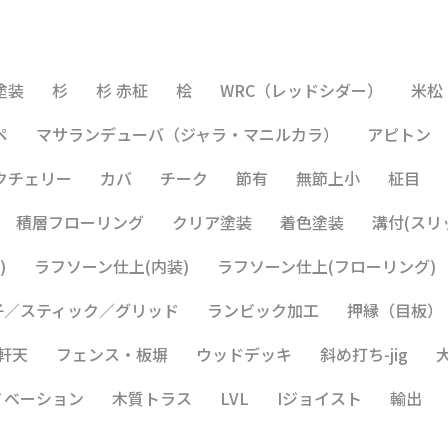
塗装
杉
杉 赤柾
桧
WRC（レッドシダー）
米松
ペ
マサランデューバ（ジャラ・マニルカラ）
アピトン
クチェリー
カバ
チーク
節有
無節上小
柾目
積層フローリング
クリア塗装
着色塗装
溝付(スリ
)
ラフソーン仕上(内装)
ラフソーン仕上(フローリング)
子／スティック／グリッド
ランビック加工
押縁（目板）
軒天
フェンス・板塀
ウッドデッキ
斜め打ち-jig
ノベーション
木質トラス
LVL
Iジョイスト
輸出