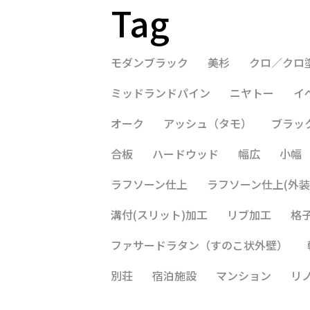
Tag
モダンブラック
美杉
クロ／クロ
ミッドランドパイン
ニヤトー
イ
オーク
アッシュ（タモ）
ブラッ
合板
ハードウッド
幅広
小幅
ラフソーン仕上
ラフソーン仕上(外装
溝付(スリット)加工
リブ加工
格
ファサードラタン（すのこ状外壁）
別荘
宿泊施設
マンション
リ