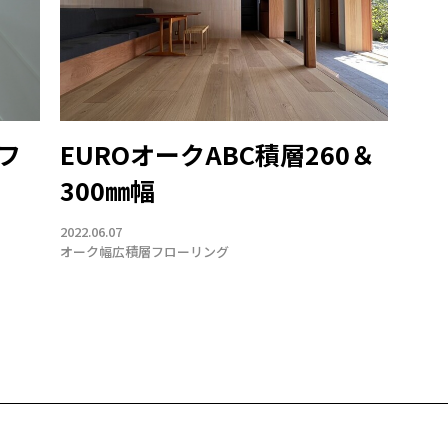
フ
EUROオークABC積層260＆
300㎜幅
2022.06.07
オーク
幅広
積層フローリング