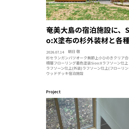
奄美大島の宿泊施設に、S
o:X塗布の杉外装材と各
建材
朝日 敬
2026.07.14
杉
セランガンバツ
オーク
無節上小
ひのきクリア合
積層フローリング
着色塗装
Sioo:X
ラフソーン仕上
ラフソーン仕上(外装)
ラフソーン仕上(フローリン
ウッドデッキ
宿泊施設
Project