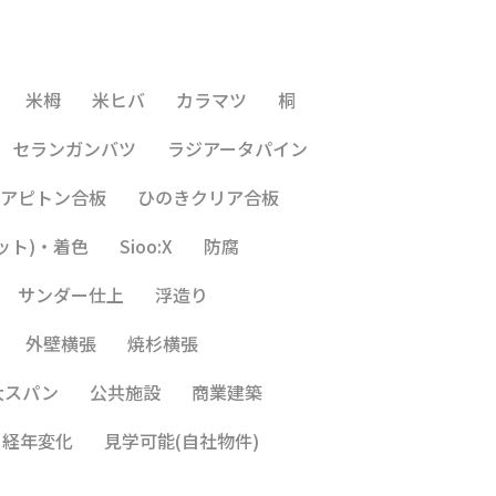
米栂
米ヒバ
カラマツ
桐
セランガンバツ
ラジアータパイン
アピトン合板
ひのきクリア合板
ット)・着色
Sioo:X
防腐
サンダー仕上
浮造り
外壁横張
焼杉横張
大スパン
公共施設
商業建築
経年変化
見学可能(自社物件)