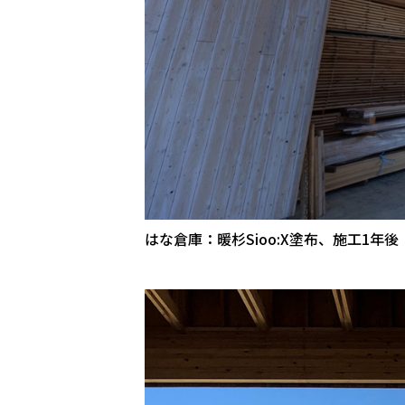
はな倉庫：暖杉Sioo:X塗布、施工1年後（