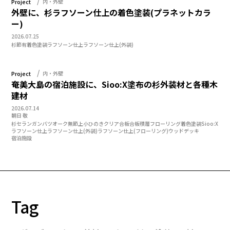
Project
内・外壁
外壁に、杉ラフソーン仕上の着色塗装(プラネットカラ
ー)
2026.07.25
杉
節有
着色塗装
ラフソーン仕上
ラフソーン仕上(外装)
Project
内・外壁
奄美大島の宿泊施設に、Sioo:X塗布の杉外装材と各種木
建材
2026.07.14
朝日 敬
杉
セランガンバツ
オーク
無節上小
ひのきクリア合板
合板
積層フローリング
着色塗装
Sioo:X
ラフソーン仕上
ラフソーン仕上(外装)
ラフソーン仕上(フローリング)
ウッドデッキ
宿泊施設
Tag