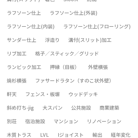
ラフソーン仕上
ラフソーン仕上(外装)
ラフソーン仕上(内装)
ラフソーン仕上(フローリング)
サンダー仕上
浮造り
溝付(スリット)加工
リブ加工
格子／スティック／グリッド
ランビック加工
押縁（目板）
外壁横張
焼杉横張
ファサードラタン（すのこ状外壁）
軒天
フェンス・板塀
ウッドデッキ
斜め打ち-jig
大スパン
公共施設
商業建築
別荘
宿泊施設
マンション
リノベーション
木質トラス
LVL
Iジョイスト
輸出
経年変化