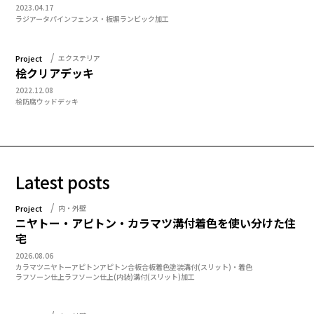
2023.04.17
ラジアータパイン
フェンス・板塀
ランビック加工
Project
エクステリア
桧クリアデッキ
2022.12.08
桧
防腐
ウッドデッキ
Latest posts
Project
内・外壁
ニヤトー・アピトン・カラマツ溝付着色を使い分けた住
宅
2026.08.06
カラマツ
ニヤトー
アピトン
アピトン合板
合板
着色塗装
溝付(スリット)・着色
ラフソーン仕上
ラフソーン仕上(内装)
溝付(スリット)加工