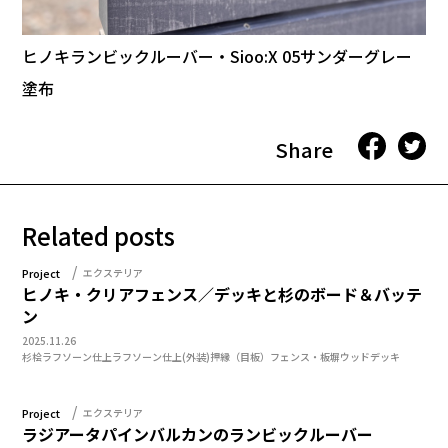
ヒノキランビックルーバー・Sioo:X 05サンダーグレー
塗布
Share
Related posts
Project
エクステリア
ヒノキ・クリアフェンス／デッキと杉のボード＆バッテ
ン
2025.11.26
杉
桧
ラフソーン仕上
ラフソーン仕上(外装)
押縁（目板）
フェンス・板塀
ウッドデッキ
Project
エクステリア
ラジアータパインバルカンのランビックルーバー