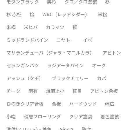
モダンブラック
美杉
クロ／クロ塗装
杉
杉 赤柾
桧
WRC（レッドシダー）
米松
米栂
米ヒバ
カラマツ
桐
ミッドランドパイン
ニヤトー
イペ
マサランデューバ（ジャラ・マニルカラ）
アピトン
セランガンバツ
ラジアータパイン
オーク
アッシュ（タモ）
ブラックチェリー
カバ
チーク
節有
無節上小
柾目
アピトン合板
ひのきクリア合板
合板
ハードウッド
幅広
小幅
積層フローリング
クリア塗装
着色塗装
溝付(スリット)・着色
Sioo:X
防腐