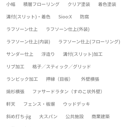
小幅
積層フローリング
クリア塗装
着色塗装
溝付(スリット)・着色
Sioo:X
防腐
ラフソーン仕上
ラフソーン仕上(外装)
ラフソーン仕上(内装)
ラフソーン仕上(フローリング)
サンダー仕上
浮造り
溝付(スリット)加工
リブ加工
格子／スティック／グリッド
ランビック加工
押縁（目板）
外壁横張
焼杉横張
ファサードラタン（すのこ状外壁）
軒天
フェンス・板塀
ウッドデッキ
斜め打ち-jig
大スパン
公共施設
商業建築