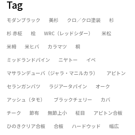
Tag
モダンブラック
美杉
クロ／クロ塗装
杉
杉 赤柾
桧
WRC（レッドシダー）
米松
米栂
米ヒバ
カラマツ
桐
ミッドランドパイン
ニヤトー
イペ
マサランデューバ（ジャラ・マニルカラ）
アピトン
セランガンバツ
ラジアータパイン
オーク
アッシュ（タモ）
ブラックチェリー
カバ
チーク
節有
無節上小
柾目
アピトン合板
ひのきクリア合板
合板
ハードウッド
幅広