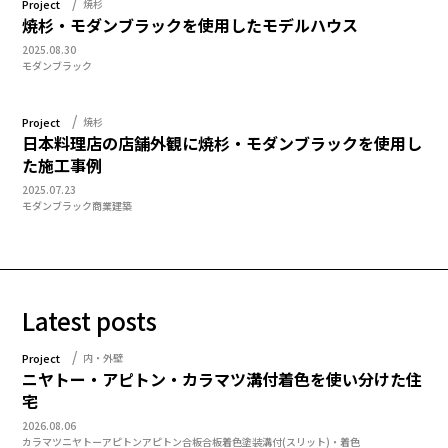
Project
焼杉
焼杉・モダンブラックを使用したモデルハウス
2025.08.30
モダンブラック
Project
焼杉
日本料理店の店舗外観に焼杉・モダンブラックを使用し
た施工事例
2025.07.23
モダンブラック
商業建築
Latest posts
Project
内・外壁
ニヤトー・アピトン・カラマツ溝付着色を使い分けた住
宅
2026.08.06
カラマツ
ニヤトー
アピトン
アピトン合板
合板
着色塗装
溝付(スリット)・着色