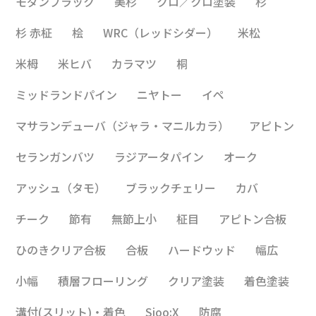
モダンブラック
美杉
クロ／クロ塗装
杉
杉 赤柾
桧
WRC（レッドシダー）
米松
米栂
米ヒバ
カラマツ
桐
ミッドランドパイン
ニヤトー
イペ
マサランデューバ（ジャラ・マニルカラ）
アピトン
セランガンバツ
ラジアータパイン
オーク
アッシュ（タモ）
ブラックチェリー
カバ
チーク
節有
無節上小
柾目
アピトン合板
ひのきクリア合板
合板
ハードウッド
幅広
小幅
積層フローリング
クリア塗装
着色塗装
溝付(スリット)・着色
Sioo:X
防腐