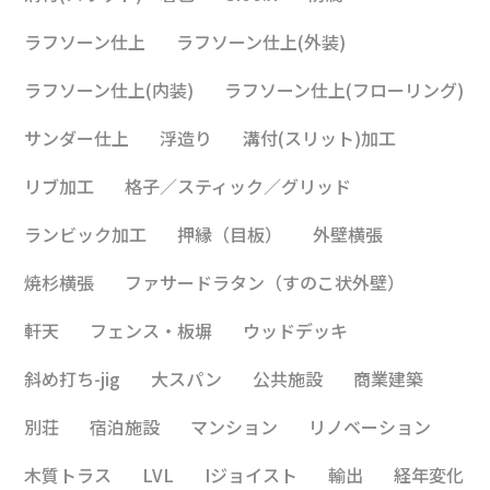
ラフソーン仕上
ラフソーン仕上(外装)
ラフソーン仕上(内装)
ラフソーン仕上(フローリング)
サンダー仕上
浮造り
溝付(スリット)加工
リブ加工
格子／スティック／グリッド
ランビック加工
押縁（目板）
外壁横張
焼杉横張
ファサードラタン（すのこ状外壁）
軒天
フェンス・板塀
ウッドデッキ
斜め打ち-jig
大スパン
公共施設
商業建築
別荘
宿泊施設
マンション
リノベーション
木質トラス
LVL
Iジョイスト
輸出
経年変化