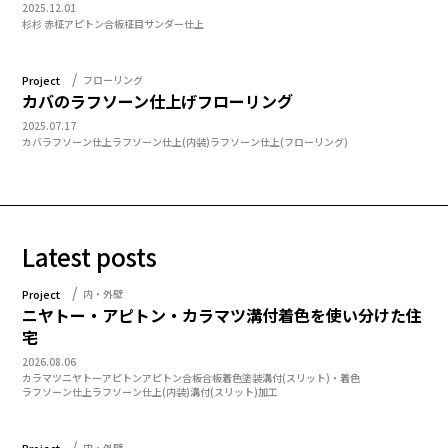
2025.12.01
杉
杉 赤柾
アピトン合板
柾目
サンダー仕上
Project
フローリング
カバのラフソーン仕上げフローリング
2025.07.17
カバ
ラフソーン仕上
ラフソーン仕上(内装)
ラフソーン仕上(フローリング)
Latest posts
Project
内・外壁
ニヤトー・アピトン・カラマツ溝付着色を使い分けた住
宅
2026.08.06
カラマツ
ニヤトー
アピトン
アピトン合板
合板
着色塗装
溝付(スリット)・着色
ラフソーン仕上
ラフソーン仕上(内装)
溝付(スリット)加工
Project
内・外壁