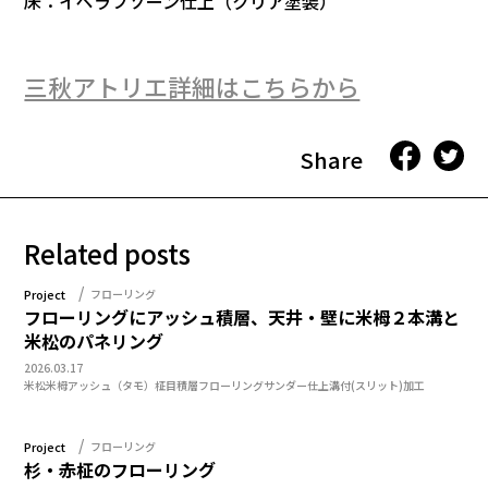
床：イペラフソーン仕上（クリア塗装）
三秋アトリエ詳細はこちらから
Share
Related posts
Project
フローリング
フローリングにアッシュ積層、天井・壁に米栂２本溝と
米松のパネリング
2026.03.17
米松
米栂
アッシュ（タモ）
柾目
積層フローリング
サンダー仕上
溝付(スリット)加工
Project
フローリング
杉・赤柾のフローリング