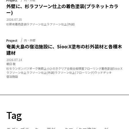
外壁に、杉ラフソーン仕上の着色塗装(プラネットカラ
ー)
2026.07.25
杉
節有
着色塗装
ラフソーン仕上
ラフソーン仕上(外装)
Project
内・外壁
奄美大島の宿泊施設に、Sioo:X塗布の杉外装材と各種木
建材
2026.07.14
朝日 敬
杉
セランガンバツ
オーク
無節上小
ひのきクリア合板
合板
積層フローリング
着色塗装
Sioo:X
ラフソーン仕上
ラフソーン仕上(外装)
ラフソーン仕上(フローリング)
ウッドデッキ
宿泊施設
Tag